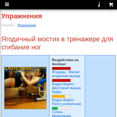
Упражнения
Упражнения
Перейти:
Ягодичный мостик в тренажере для
сгибание ног
Воздействие на
мышцы:
Ягодицы
:
Малая
ягодичная мышца
Бедра бицепс
:
Двуглавая мышца
бедра
Бедра бицепс
:
Полусухожильная
Голень
:
Икроножная