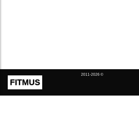
2011-2026 ©
FITMUS
Полезно
Контакты
Пользовательское соглашение
Политика конфиденциальности
Техническая поддержка
Публичная оферта
Предложения и жалобы
support@fitmus.com