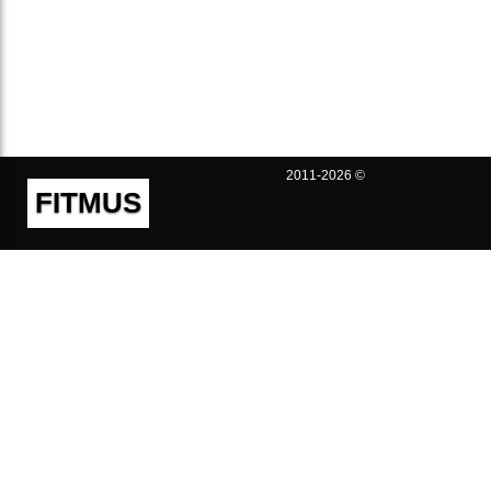
2011-2026 ©
FITMUS
Полезно
Контакты
Пользовательское соглашение
Политика конфиденциальности
Техническая поддержка
Публичная оферта
Предложения и жалобы
support@fitmus.com
Проект
Инструкции