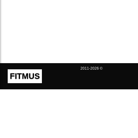
2011-2026 ©
FITMUS
Полезно
Контакты
Пользовательское соглашение
Политика конфиденциальности
Техническая поддержка
Публичная оферта
Предложения и жалобы
support@fitmus.com