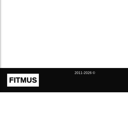
2011-2026 ©
FITMUS
Полезно
Контакты
Пользовательское соглашение
Политика конфиденциальности
Техническая поддержка
Публичная оферта
Предложения и жалобы
support@fitmus.com