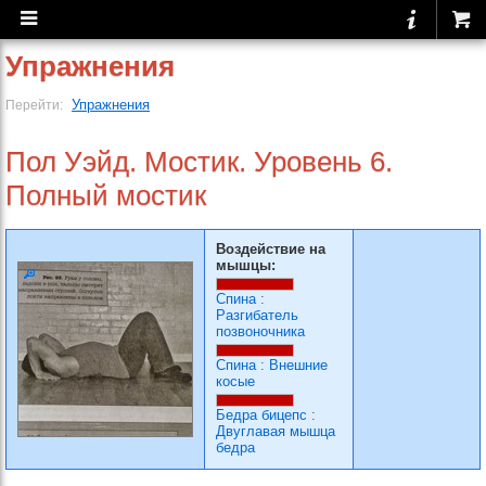
Упражнения
Упражнения
Перейти:
Пол Уэйд. Мостик. Уровень 6.
Полный мостик
Воздействие на
мышцы:
Спина
:
Разгибатель
позвоночника
Спина
:
Внешние
косые
Бедра бицепс
:
Двуглавая мышца
бедра