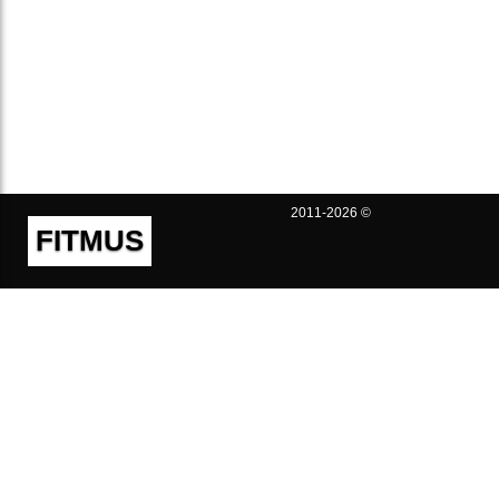
2011-2026 ©
FITMUS
Полезно
Контакты
Пользовательское соглашение
Политика конфиденциальности
Техническая поддержка
Публичная оферта
Предложения и жалобы
support@fitmus.com
Проект