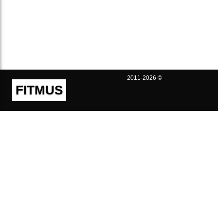
2011-2026 ©
FITMUS
Полезно
Контакты
Пользовательское соглашение
Политика конфиденциальности
Техническая поддержка
Публичная оферта
Предложения и жалобы
support@fitmus.com
Проект
Инструкции