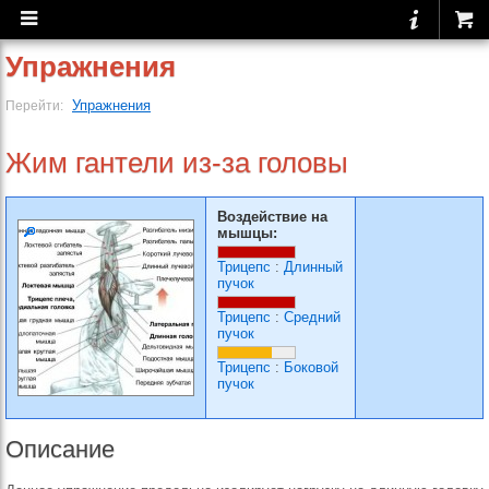
Упражнения
Упражнения
Перейти:
Жим гантели из-за головы
Воздействие на
мышцы:
Трицепс
:
Длинный
пучок
Трицепс
:
Средний
пучок
Трицепс
:
Боковой
пучок
Описание