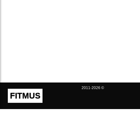
2011-2026 ©
FITMUS
Полезно
Контакты
Пользовательское соглашение
Политика конфиденциальности
Техническая поддержка
Публичная оферта
Предложения и жалобы