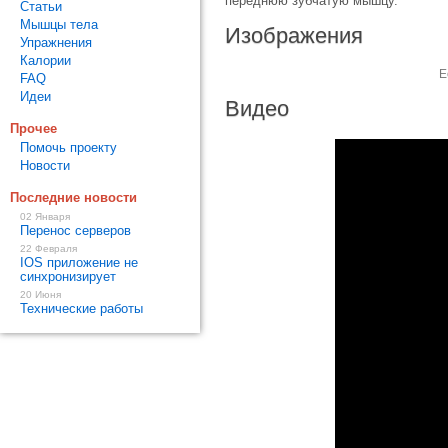
переднюю зубчатую мышцу.
Статьи
Мышцы тела
Изображения
Упражнения
Калории
Е
FAQ
Идеи
Видео
Прочее
Помочь проекту
Новости
Последние новости
02 Января
Перенос серверов
22 Февраля
IOS приложение не
синхронизирует
20 Июня
Технические работы