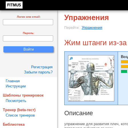
FITMUS
Упражнения
Логин или email:
Упражнения
Перейти:
Пароль:
Жим штанги из-за 
Воз
Регистрация
Забыли пароль?
Главная
Инструкции
Шаблоны тренировок
Посмотреть
Тренер (beta-тест)
Описание
Список тренеров
упражнение для развития плеч, кот
Библиотека