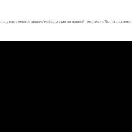
сли у вас имеются знания\информация по данной тематике и Вы готовы помо