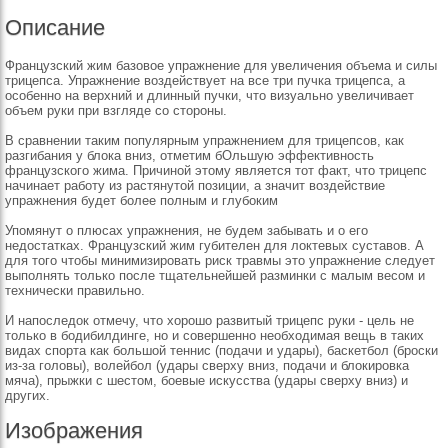
Описание
Французский жим базовое упражнение для увеличения объема и силы
трицепса. Упражнение воздействует на все три пучка трицепса, а
особенно на верхний и длинный пучки, что визуально увеличивает
объем руки при взгляде со стороны.
В сравнении таким популярным упражнением для трицепсов, как
разгибания у блока вниз, отметим бОльшую эффективность
французского жима. Причиной этому является тот факт, что трицепс
начинает работу из растянутой позиции, а значит воздействие
упражнения будет более полным и глубоким
Упомянут о плюсах упражнения, не будем забывать и о его
недостатках. Французский жим губителен для локтевых суставов. А
для того чтобы минимизировать риск травмы это упражнение следует
выполнять только после тщательнейшей разминки с малым весом и
технически правильно.
И напоследок отмечу, что хорошо развитый трицепс руки - цель не
только в бодибилдинге, но и совершенно необходимая вещь в таких
видах спорта как большой теннис (подачи и удары), баскетбол (броски
из-за головы), волейбол (удары сверху вниз, подачи и блокировка
мяча), прыжки с шестом, боевые искусства (удары сверху вниз) и
других.
Изображения