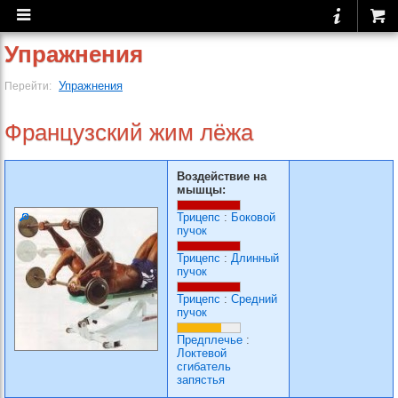
Упражнения
Упражнения
Перейти:
Французский жим лёжа
Воздействие на
мышцы:
Трицепс
:
Боковой
пучок
Трицепс
:
Длинный
пучок
Трицепс
:
Средний
пучок
Предплечье
:
Локтевой
сгибатель
запястья