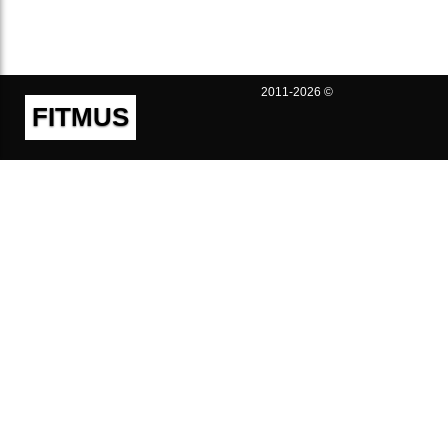
2011-2026 ©
FITMUS
Полезно
Контакты
Пользовательское соглашение
Политика конфиденциальности
Техническая поддержка
Публичная оферта
Предложения и жалобы
support@fitmus.com
Проект
Инструкции
Для разработчиков
FAQ (Вопросы и Ответы)