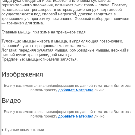
Когда рука отводится и разгибается в плечевом суставе из
горизонтального положения, возникает риск травмы плеча. Поэтому
использование тренажеров, в которых движения рук над головой
осуществляются под силовой нагрузкой, должно вводиться в
тренировочную программу постепенно. Хороший выбор для новичков
— тренажер для жима.
Главные мышцы при жиме на тренажере сидя
Туловище: мышцы живота и мышца, выпрямляющая позвоночник.
Плечевой сустав: вращающая манжета плеча.
Лопатка: передняя зубчатая мышца, ромбовидные мышцы, верхний и
нижний пучки трапециевидной мышцы.
Предплечье: мышцы-сгибатели запястья.
Изображения
Если у вас имеются знания\информация по данной тематике и Вы готовы
добавьте материал
помочь проекту
лично
Видео
Если у вас имеются знания\информация по данной тематике и Вы готовы
добавьте материал
помочь проекту
лично
▾ Лучшие комментарии