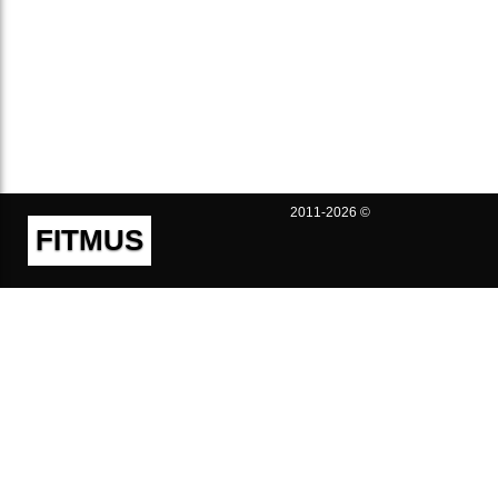
2011-2026 ©
FITMUS
Полезно
Контакты
Пользовательское соглашение
Политика конфиденциальности
Техническая поддержка
Публичная оферта
Предложения и жалобы
support@fitmus.com
Проект