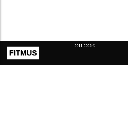
2011-2026 ©
FITMUS
Полезно
Контакты
Пользовательское соглашение
Политика конфиденциальности
Техническая поддержка
Публичная оферта
Предложения и жалобы
support@fitmus.com
Проект
Инструкции