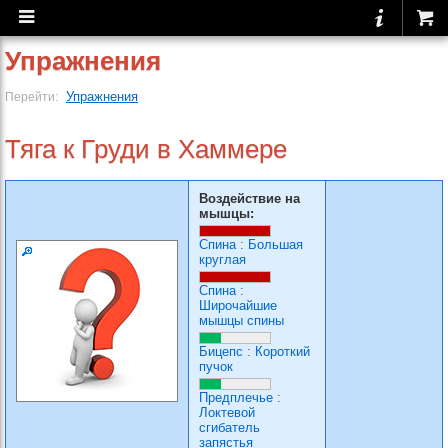
Упражнения
Упражнения
Перейти:
Тяга к Груди в Хаммере
Воздействие на
мышцы:
Спина
:
Большая
круглая
Спина
:
Широчайшие
мышцы спины
Бицепс
:
Короткий
пучок
Предплечье
:
Локтевой
сгибатель
запястья