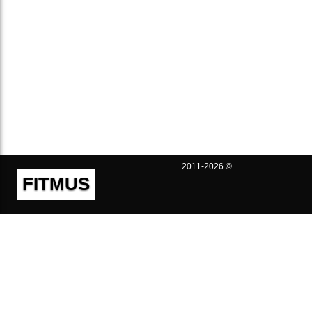
2011-2026 ©
FITMUS
Полезно
Контакты
Пользовательское соглашение
Политика конфиденциальности
Техническая поддержка
Публичная оферта
Предложения и жалобы
support@fitmus.com