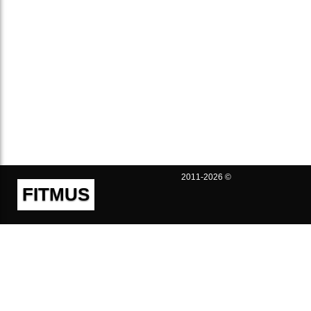
2011-2026 ©
FITMUS
Полезно
Контакты
Пользовательское соглашение
Политика конфиденциальности
Техническая поддержка
Публичная оферта
Предложения и жалобы
support@fitmus.com