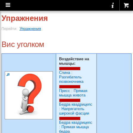
Упражнения
Упражнения
Перейти:
Вис уголком
Воздействие на
мышцы:
Спина
:
Разгибатель
позвоночника
Пресс
:
Прямая
мышца живота
Бедра квадрицепс
:
Напрягатель
широкой фасции
Бедра квадрицепс
:
Прямая мышца
бедра