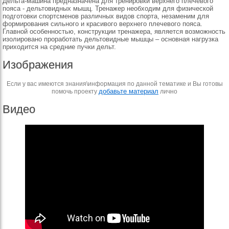
Дельта-машина предназначена для тренировки верхнего плечевого
пояса - дельтовидных мышц. Тренажер необходим для физической
подготовки спортсменов различных видов спорта, незаменим для
формирования сильного и красивого верхнего плечевого пояса.
Главной особенностью, конструкции тренажера, является возможность
изолировано проработать дельтовидные мышцы – основная нагрузка
приходится на средние пучки дельт.
Изображения
Если у вас имеются знания\информация по данной тематике и Вы готовы
добавьте материал
помочь проекту
лично
Видео