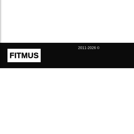
2011-2026 ©
FITMUS
Полезно
Контакты
Пользовательское соглашение
Политика конфиденциальности
Техническая поддержка
Публичная оферта
Предложения и жалобы
support@fitmus.com
Проект
Инструкции