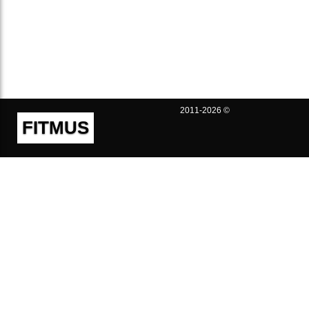
2011-2026 ©
FITMUS
Полезно
Контакты
Пользовательское соглашение
Политика конфиденциальности
Техническая поддержка
Публичная оферта
Предложения и жалобы
support@fitmus.com
Проект
Инструкции