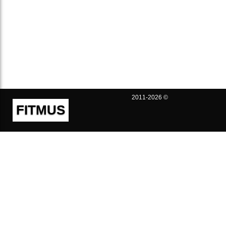
2011-2026 ©
FITMUS
Полезно
Контакты
Пользовательское соглашение
Политика конфиденциальности
Техническая поддержка
Публичная оферта
Предложения и жалобы
support@fitmus.com
Проект