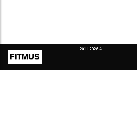
2011-2026 ©
FITMUS
Полезно
Контакты
Пользовательское соглашение
Политика конфиденциальности
Техническая поддержка
Публичная оферта
Предложения и жалобы
support@fitmus.com
Проект
Инструкции