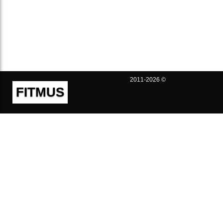
2011-2026 ©
FITMUS
Полезно
Контакты
Пользовательское соглашение
Политика конфиденциальности
Техническая поддержка
Публичная оферта
Предложения и жалобы
support@fitmus.com
Проект
Инструкции