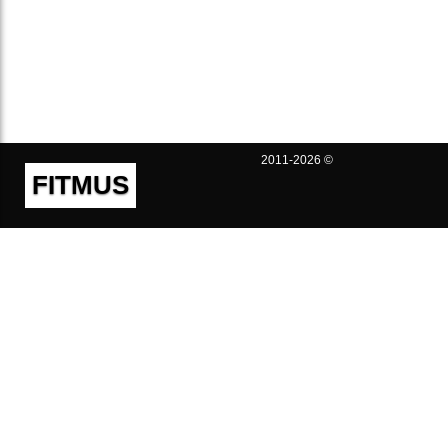
2011-2026 ©
FITMUS
Полезно
Контакты
Пользовательское соглашение
Политика конфиденциальности
Техническая поддержка
Публичная оферта
Предложения и жалобы
support@fitmus.com
Проект
Инструкции