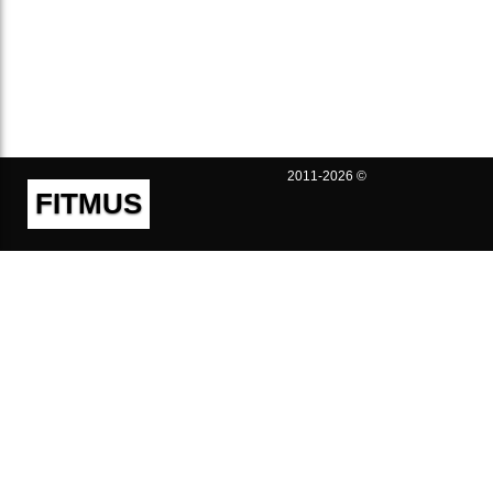
2011-2026 ©
FITMUS
Полезно
Контакты
Пользовательское соглашение
Политика конфиденциальности
Техническая поддержка
Публичная оферта
Предложения и жалобы
support@fitmus.com
Проект
Инструкции