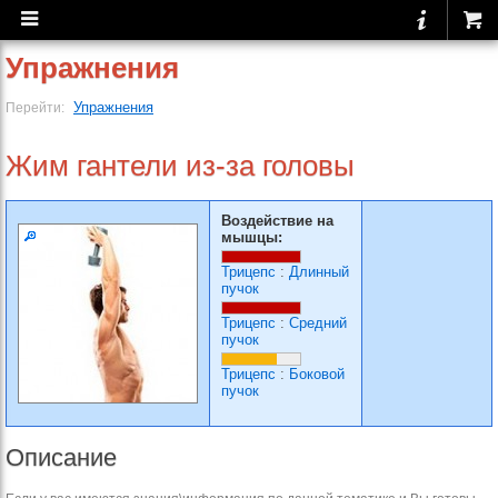
Упражнения
Упражнения
Перейти:
Жим гантели из-за головы
Воздействие на
мышцы:
Трицепс
:
Длинный
пучок
Трицепс
:
Средний
пучок
Трицепс
:
Боковой
пучок
Описание