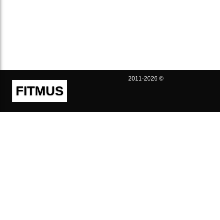
2011-2026 ©
FITMUS
Полезно
Контакты
Пользовательское соглашение
Политика конфиденциальности
Техническая поддержка
Публичная оферта
Предложения и жалобы
support@fitmus.com
Проект
Инструкции