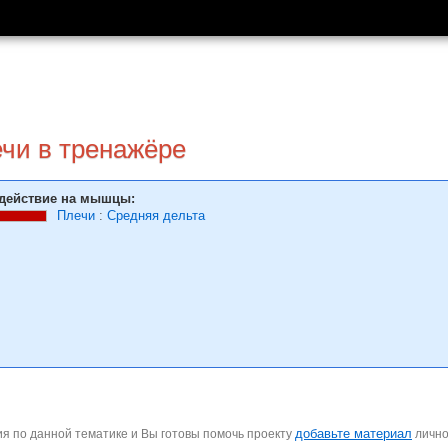
ечи в тренажёре
действие на мышцы:
Плечи
:
Средняя дельта
добавьте материал
я по данной тематике и Вы готовы помочь проекту
личн