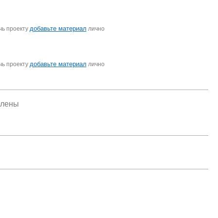
добавьте материал
чь проекту
лично
добавьте материал
чь проекту
лично
елены