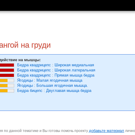
нгой на груди
действие на мышцы:
Бедра квадрицепс
:
Широкая медиальная
Бедра квадрицепс
:
Широкая латеральная
Бедра квадрицепс
:
Прямая мышца бедра
Ягодицы
:
Малая ягодичная мышца
Ягодицы
:
Большая ягодичная мышца.
Бедра бицепс
:
Двуглавая мышца бедра
добавьте материал
я по данной тематике и Вы готовы помочь проекту
личн