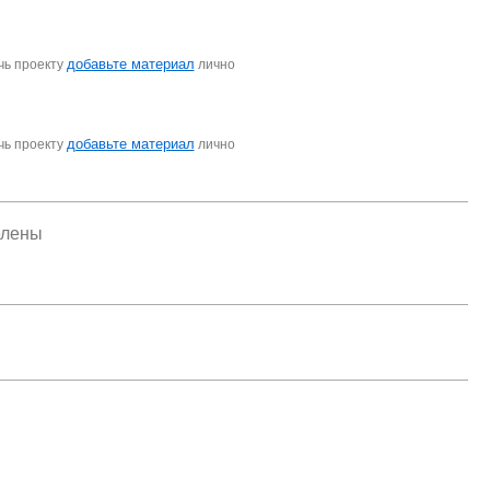
добавьте материал
чь проекту
лично
добавьте материал
чь проекту
лично
елены