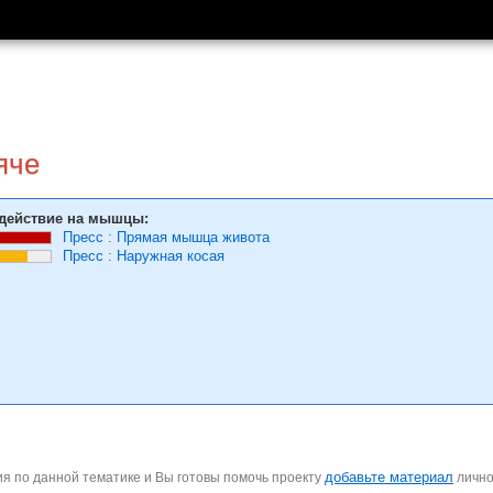
яче
действие на мышцы:
Пресс
:
Прямая мышца живота
Пресс
:
Наружная косая
добавьте материал
я по данной тематике и Вы готовы помочь проекту
личн