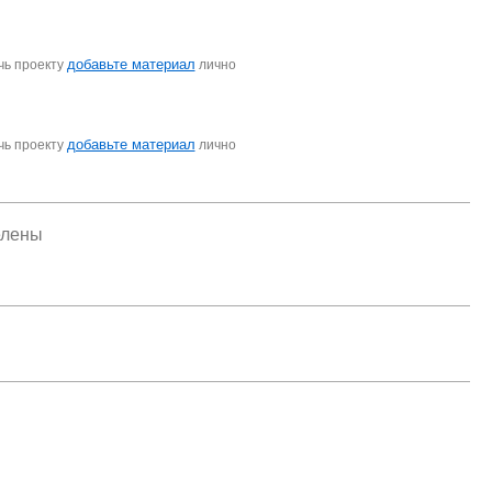
добавьте материал
чь проекту
лично
добавьте материал
чь проекту
лично
елены