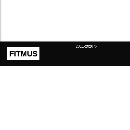
2011-2026 ©
FITMUS
Полезно
Контакты
Пользовательское соглашение
Политика конфиденциальности
Техническая поддержка
Публичная оферта
Предложения и жалобы
support@fitmus.com
Проект
Инструкции