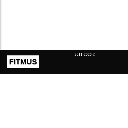
2011-2026 ©
FITMUS
Полезно
Контакты
Пользовательское соглашение
Политика конфиденциальности
Техническая поддержка
Публичная оферта
Предложения и жалобы
support@fitmus.com
Проект