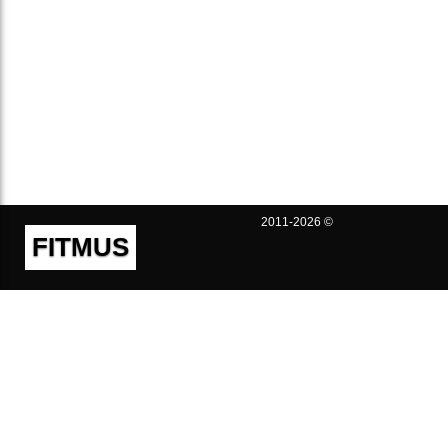
2011-2026 ©
FITMUS
Полезно
Контакты
Пользовательское соглашение
Политика конфиденциальности
Техническая поддержка
Публичная оферта
Предложения и жалобы
support@fitmus.com