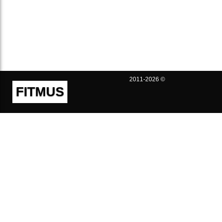
2011-2026 ©
FITMUS
Полезно
Контакты
Пользовательское соглашение
Политика конфиденциальности
Техническая поддержка
Публичная оферта
Предложения и жалобы
support@fitmus.com
Проект
Инструкции