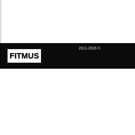
2011-2026 ©
FITMUS
Полезно
Контакты
Пользовательское соглашение
Политика конфиденциальности
Техническая поддержка
Публичная оферта
Предложения и жалобы
support@fitmus.com
Проект
Инструкции