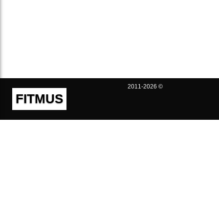
2011-2026 ©
FITMUS
Полезно
Контакты
Пользовательское соглашение
Политика конфиденциальности
Техническая поддержка
Публичная оферта
Предложения и жалобы
support@fitmus.com
Проект
Инструкции