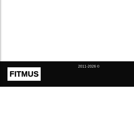
2011-2026 ©
FITMUS
Полезно
Контакты
Пользовательское соглашение
Политика конфиденциальности
Техническая поддержка
Публичная оферта
Предложения и жалобы
support@fitmus.com