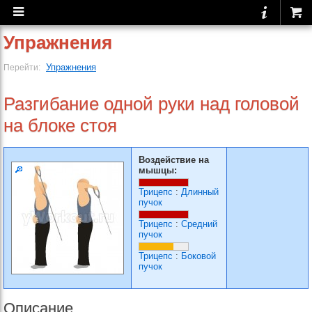
Упражнения
Упражнения
Перейти:
Разгибание одной руки над головой
на блоке стоя
Воздействие на
мышцы:
Трицепс
:
Длинный
пучок
Трицепс
:
Средний
пучок
Трицепс
:
Боковой
пучок
Описание