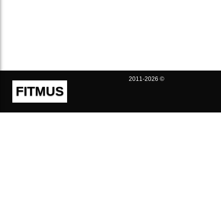
2011-2026 ©
FITMUS
Полезно
Контакты
Пользовательское соглашение
Политика конфиденциальности
Техническая поддержка
Публичная оферта
Предложения и жалобы
support@fitmus.com
Проект
Инструкции