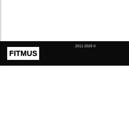
2011-2026 ©
FITMUS
Полезно
Контакты
Пользовательское соглашение
Политика конфиденциальности
Техническая поддержка
Публичная оферта
Предложения и жалобы
support@fitmus.com
Проект
Инструкции