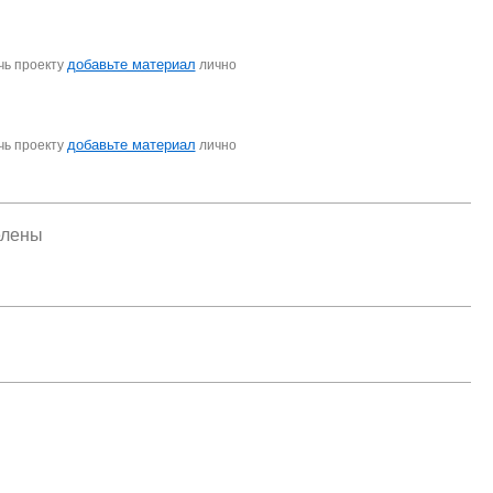
добавьте материал
чь проекту
лично
добавьте материал
чь проекту
лично
елены