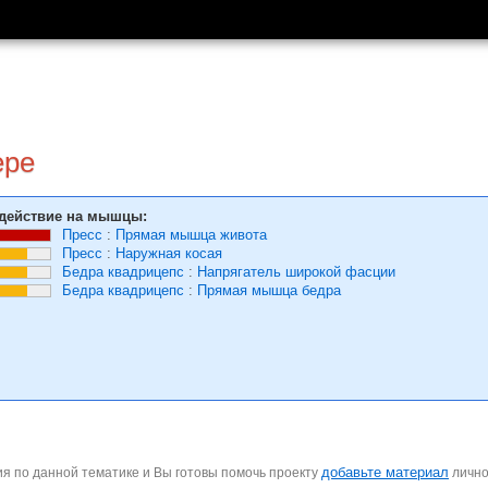
ере
действие на мышцы:
Пресс
:
Прямая мышца живота
Пресс
:
Наружная косая
Бедра квадрицепс
:
Напрягатель широкой фасции
Бедра квадрицепс
:
Прямая мышца бедра
добавьте материал
я по данной тематике и Вы готовы помочь проекту
личн