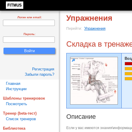
FITMUS
Упражнения
Логин или email:
Упражнения
Перейти:
Пароль:
Складка в тренаж
Воз
Регистрация
Забыли пароль?
Главная
Инструкции
Шаблоны тренировок
Посмотреть
Тренер (beta-тест)
Описание
Список тренеров
Если у вас имеются знания\информаци
Библиотека