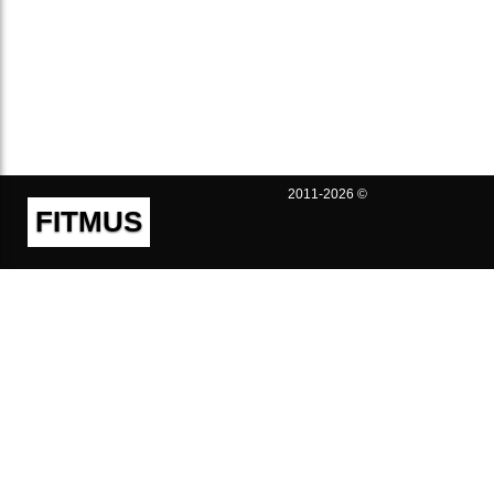
2011-2026 ©
FITMUS
Полезно
Контакты
Пользовательское соглашение
Политика конфиденциальности
Техническая поддержка
Публичная оферта
Предложения и жалобы
support@fitmus.com
Проект
Инструкции