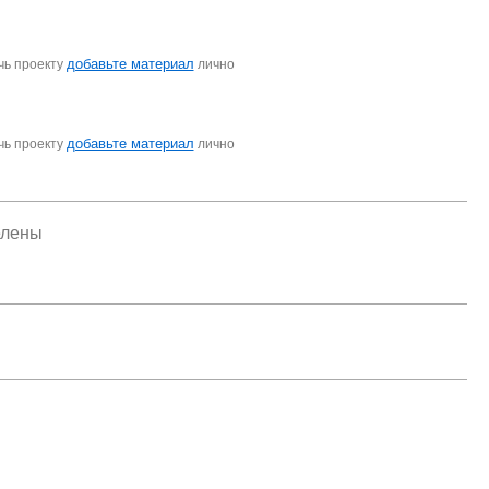
добавьте материал
чь проекту
лично
добавьте материал
чь проекту
лично
елены