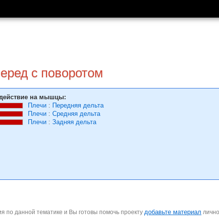
перед с поворотом
действие на мышцы:
Плечи
:
Передняя дельта
Плечи
:
Средняя дельта
Плечи
:
Задняя дельта
добавьте материал
я по данной тематике и Вы готовы помочь проекту
личн