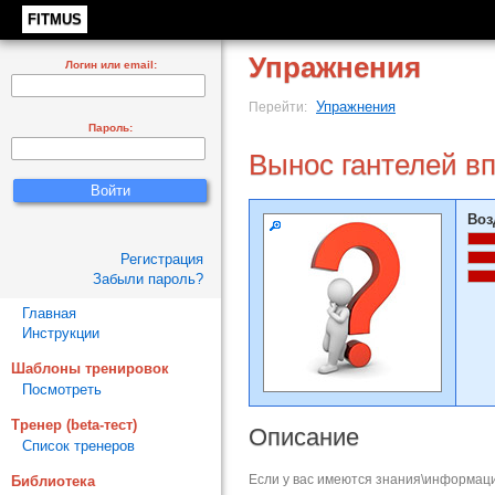
FITMUS
Упражнения
Логин или email:
Упражнения
Перейти:
Пароль:
Вынос гантелей в
Воз
Регистрация
Забыли пароль?
Главная
Инструкции
Шаблоны тренировок
Посмотреть
Тренер (beta-тест)
Описание
Список тренеров
Если у вас имеются знания\информаци
Библиотека