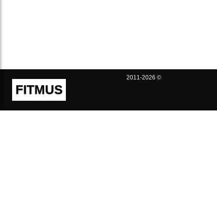
2011-2026 ©
FITMUS
Полезно
Контакты
Пользовательское соглашение
Политика конфиденциальности
Техническая поддержка
Публичная оферта
Предложения и жалобы
support@fitmus.com
Проект
Инструкции