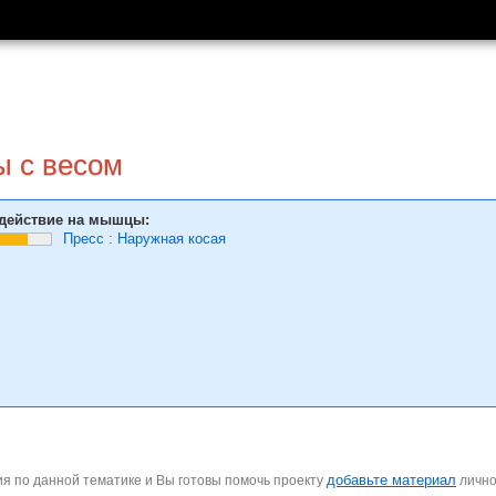
ы с весом
действие на мышцы:
Пресс
:
Наружная косая
добавьте материал
я по данной тематике и Вы готовы помочь проекту
личн