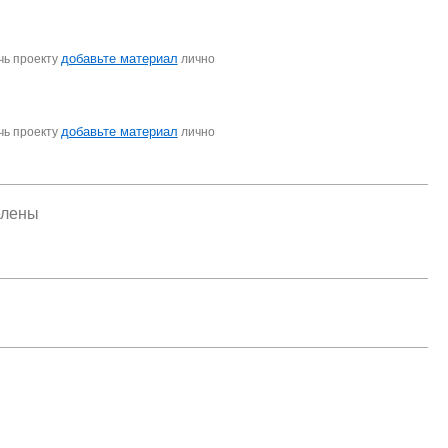
добавьте материал
чь проекту
лично
добавьте материал
чь проекту
лично
елены