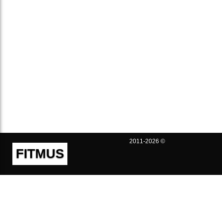
2011-2026 ©
FITMUS
Полезно
Контакты
Пользовательское соглашение
Политика конфиденциальности
Техническая поддержка
Публичная оферта
Предложения и жалобы