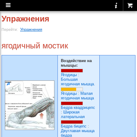
Упражнения
Упражнения
Перейти:
ягодичный мостик
Воздействие на
мышцы:
Ягодицы
:
Большая
ягодичная мышца.
Ягодицы
:
Малая
ягодичная мышца
Бедра квадрицепс
:
Широкая
латеральная
Бедра бицепс
:
Двуглавая мышца
бедра