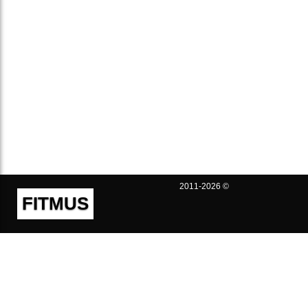
2011-2026 ©
FITMUS
Полезно
Контакты
Пользовательское соглашение
Политика конфиденциальности
Техническая поддержка
Публичная оферта
Предложения и жалобы
support@fitmus.com