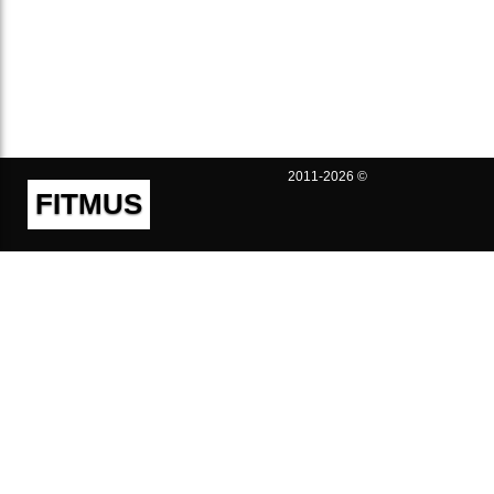
2011-2026 ©
FITMUS
Полезно
Контакты
Пользовательское соглашение
Политика конфиденциальности
Техническая поддержка
Публичная оферта
Предложения и жалобы
support@fitmus.com
Проект
Инструкции