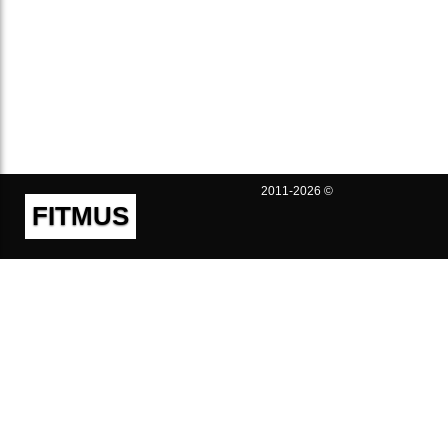
2011-2026 ©
FITMUS
Полезно
Контакты
Пользовательское соглашение
Политика конфиденциальности
Техническая поддержка
Публичная оферта
Предложения и жалобы
support@fitmus.com
Проект