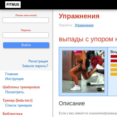
FITMUS
Упражнения
Логин или email:
Упражнения
Перейти:
Пароль:
выпады с упором 
Воз
Регистрация
Забыли пароль?
Главная
Инструкции
Шаблоны тренировок
Посмотреть
Тренер (beta-тест)
Описание
Список тренеров
Если у вас имеются знания\информаци
Библиотека