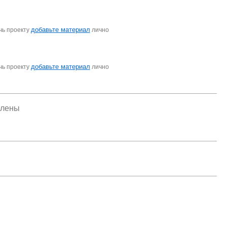
добавьте материал
чь проекту
лично
добавьте материал
чь проекту
лично
елены