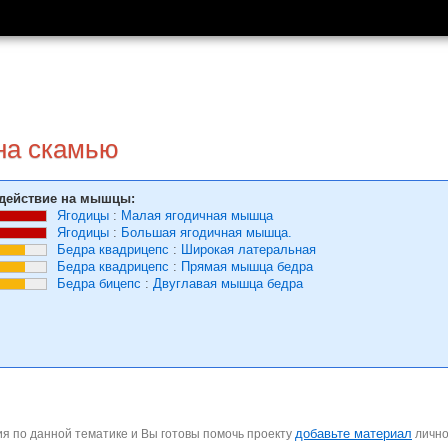
на скамью
действие на мышцы:
Ягодицы
:
Малая ягодичная мышца
Ягодицы
:
Большая ягодичная мышца.
Бедра квадрицепс
:
Широкая латеральная
Бедра квадрицепс
:
Прямая мышца бедра
Бедра бицепс
:
Двуглавая мышца бедра
добавьте материал
я по данной тематике и Вы готовы помочь проекту
личн