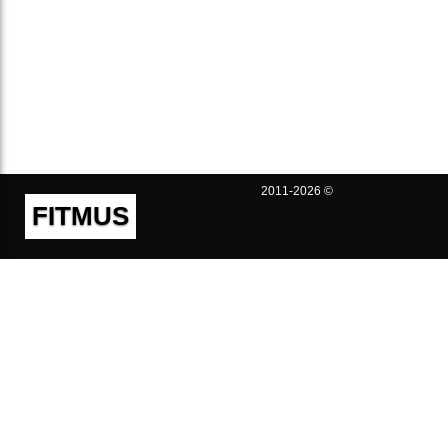
2011-2026 ©
FITMUS
Полезно
Контакты
Пользовательское соглашение
Политика конфиденциальности
Техническая поддержка
Публичная оферта
Предложения и жалобы
support@fitmus.com
Проект