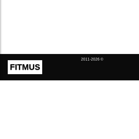
2011-2026 ©
FITMUS
Полезно
Контакты
Пользовательское соглашение
Политика конфиденциальности
Техническая поддержка
Публичная оферта
Предложения и жалобы
support@fitmus.com
Проект