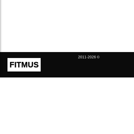
2011-2026 ©
FITMUS
Полезно
Контакты
Пользовательское соглашение
Политика конфиденциальности
Техническая поддержка
Публичная оферта
Предложения и жалобы
support@fitmus.com
Проект