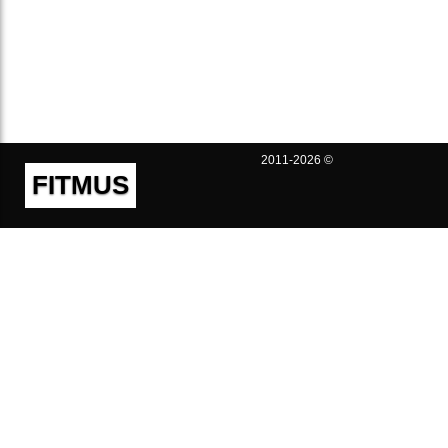
2011-2026 ©
FITMUS
Полезно
Контакты
Пользовательское соглашение
Политика конфиденциальности
Техническая поддержка
Публичная оферта
Предложения и жалобы
support@fitmus.com
Проект
Инструкции