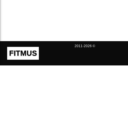
2011-2026 ©
FITMUS
Полезно
Контакты
Пользовательское соглашение
Политика конфиденциальности
Техническая поддержка
Публичная оферта
Предложения и жалобы
support@fitmus.com
Проект
Инструкции